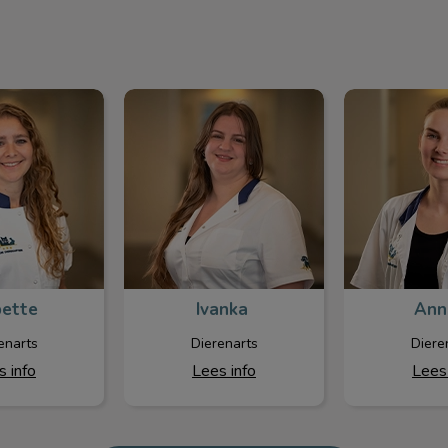
ette
Ivanka
Anni
ette
Ivanka
Ann
enarts
Dierenarts
Diere
s info
Lees info
Lees 