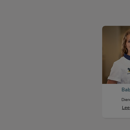
Bab
Bab
Dier
Lee