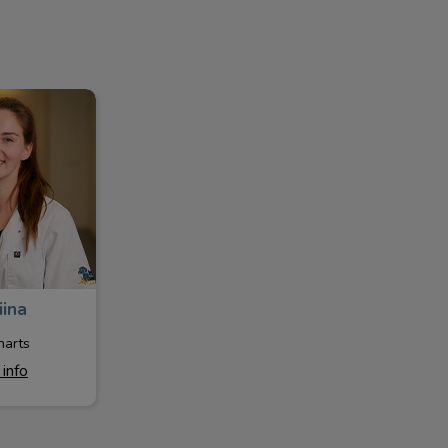
ina
iina
narts
info