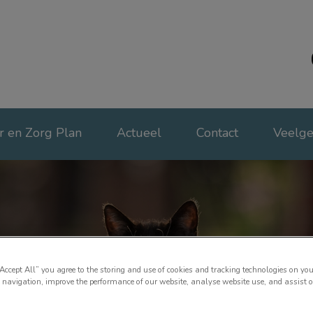
Dierenartsen
r en Zorg Plan
Actueel
Contact
Veelge
“Accept All” you agree to the storing and use of cookies and tracking technologies on you
 navigation, improve the performance of our website, analyse website use, and assist 