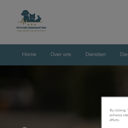
Homepage Petcare 
Home
Over ons
Diensten
Die
By clicking 
enhance site
efforts.