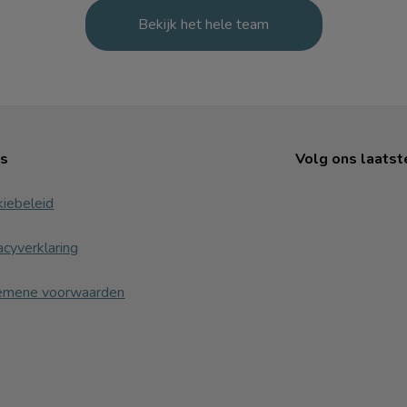
Bekijk het hele team
ks
Volg ons laatst
iebeleid
acyverklaring
emene voorwaarden