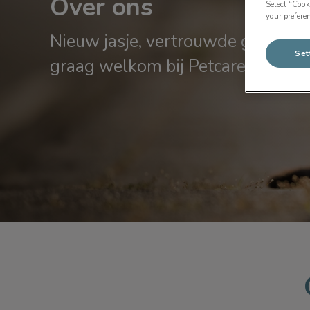
Over ons
Select “Cook
your prefere
Nieuw jasje, vertrouwde gezichten
Set
graag welkom bij Petcare Dierena