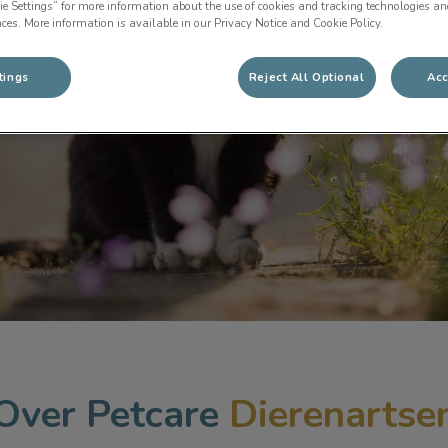
ie Settings” for more information about the use of cookies and tracking technologies an
nces. More information is available in our Privacy Notice and Cookie Policy.
. Wij heten u
tings
Reject All Optional
Acc
rtsen!
Over
Petcare
Dierenartse