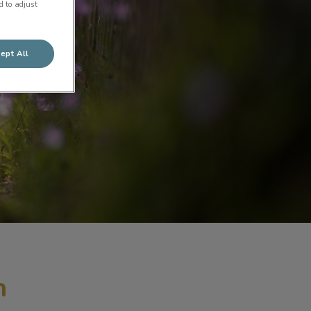
d to adjust
ept All
n