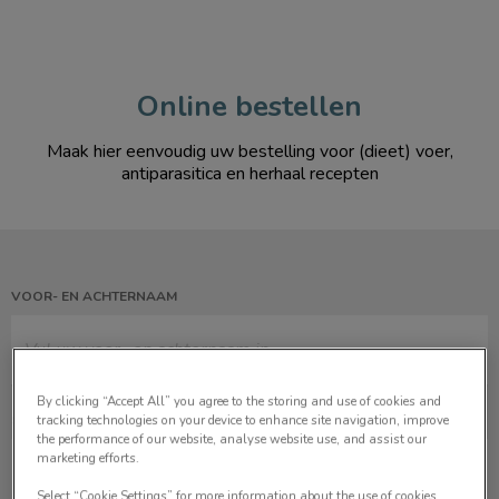
Online bestellen
Maak hier eenvoudig uw bestelling voor (dieet) voer,
antiparasitica en herhaal recepten
VOOR- EN ACHTERNAAM
By clicking “Accept All” you agree to the storing and use of cookies and
tracking technologies on your device to enhance site navigation, improve
STRAAT EN HUISNUMMER
the performance of our website, analyse website use, and assist our
marketing efforts.
Select “Cookie Settings” for more information about the use of cookies